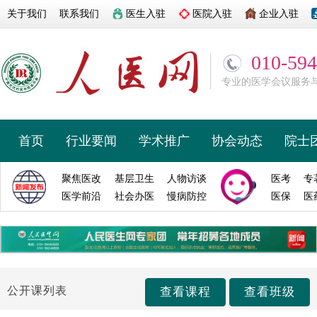
关于我们
联系我们
医生入驻
医院入驻
企业入驻
010-59
专业的医学会议服务
首页
行业要闻
学术推广
协会动态
院士
聚焦医改
基层卫生
人物访谈
医考
专
院长论坛
医学前沿
社会办医
慢病防控
医保
医
公开课列表
查看课程
查看班级