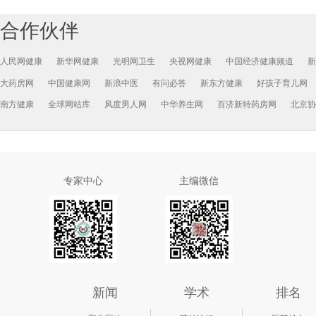
合作伙伴
人民网健康
新华网健康
光明网卫生
央视网健康
中国经济健康频道
新
大药房网
中国健康网
新浪中医
有问必答
新东方健康
好孩子育儿网
南方健康
全球网站库
风度男人网
中华养生网
百济新特药房网
北京协
专家中心
主编微信
新闻
学术
排名