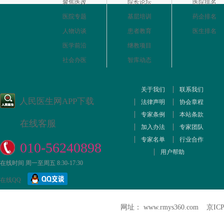
聚焦医改
院长论坛
医院排名
医院专题
基层培训
药企排名
人物访谈
患者教育
医生排名
医学前沿
继教项目
社会办医
智库动态
关于我们
联系我们
人民医生网APP下载
法律声明
协会章程
专家条例
本站条款
在线客服
加入办法
专家团队
专家名单
行业合作
010-56240898
用户帮助
在线时间 周一至周五 8:30-17:30
在线QQ
网址： www.rmys360.com
京ICP